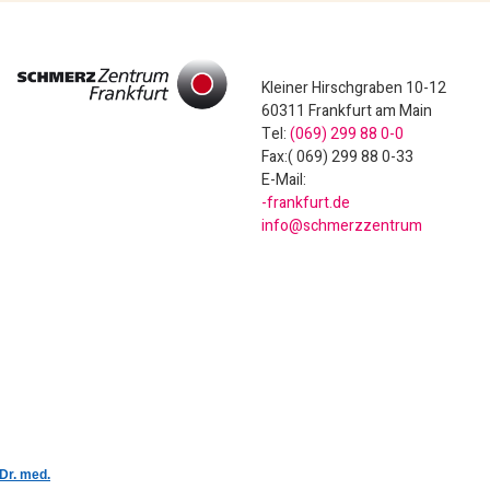
Kleiner Hirschgraben 10-12
60311 Frankfurt am Main
Tel:
(069) 299 88 0-0
Fax:( 069) 299 88 0-33
E-Mail:
ed.trufknarf-
murtnezzremhcs@ofni
 Dr. med.