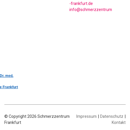
ed.trufknarf-
murtnezzremhcs@ofni
 Dr. med.
e Frankfurt
|
|
© Copyright 2026 Schmerzzentrum
Impressum
Datenschutz
Frankfurt
Kontakt