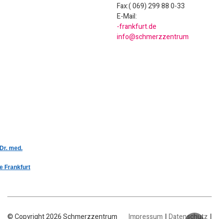
Fax:( 069) 299 88 0-33
E-Mail:
ed.trufknarf-
murtnezzremhcs@ofni
 Dr. med.
e Frankfurt
|
|
© Copyright 2026 Schmerzzentrum
Impressum
Datenschutz