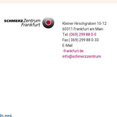
Kleiner Hirschgraben 10-12
60311 Frankfurt am Main
Tel:
(069) 299 88 0-0
Fax:( 069) 299 88 0-33
E-Mail:
ed.trufknarf-
murtnezzremhcs@ofni
 Dr. med.