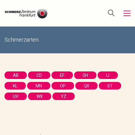
Schmerzarten
AB
CD
EF
GH
IJ
KL
MN
OP
QR
ST
UV
WX
YZ