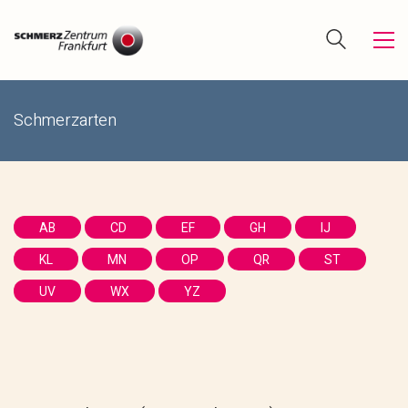
Schmerzarten
AB
CD
EF
GH
IJ
KL
MN
OP
QR
ST
UV
WX
YZ