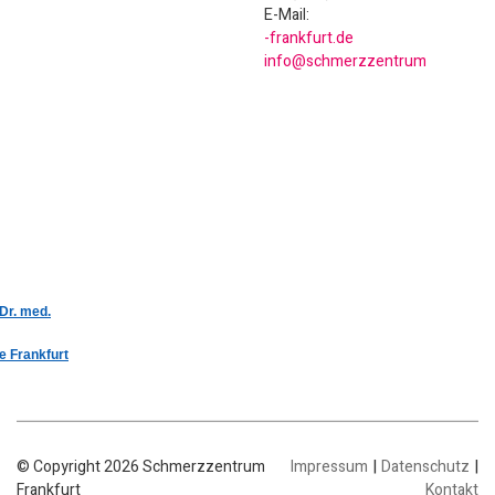
E-Mail:
ed.trufknarf-
murtnezzremhcs@ofni
 Dr. med.
e Frankfurt
|
|
© Copyright 2026 Schmerzzentrum
Impressum
Datenschutz
Frankfurt
Kontakt