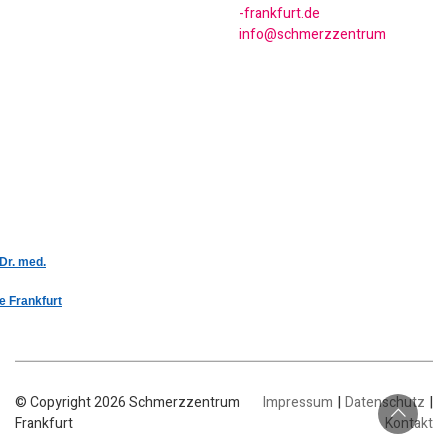
ed.trufknarf-
murtnezzremhcs@ofni
 Dr. med.
e Frankfurt
|
|
© Copyright 2026 Schmerzzentrum
Impressum
Datenschutz
Frankfurt
Kontakt