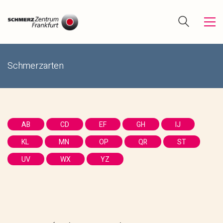
Schmerzarten
AB
CD
EF
GH
IJ
KL
MN
OP
QR
ST
UV
WX
YZ