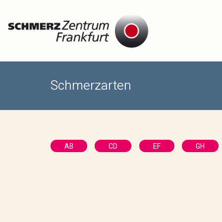
Schmerzarten
AB
CD
EF
GH