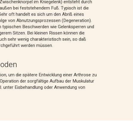
Zwischenknorpel im Kniegelenk) entsteht durch
ußen bei feststehendem Fuß. Typisch ist die
 Sehr oft handelt es sich um den Abriß eines
olge von Abnutzungsprozessen (Degeneration).
en typischen Beschwerden wie Gelenksperren und
erem Sitzen. Bei kleinen Rissen können die
h sehr wenig charakteristisch sein, so daß
rchgeführt werden müssen.
hoden
tion, um die spätere Entwicklung einer Arthrose zu
 Operation der sorgfältige Aufbau der Muskulatur
vtl. unter Eisbehandlung oder Anwendung von