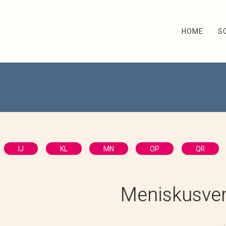
HOME
S
IJ
KL
MN
OP
QR
Meniskusver