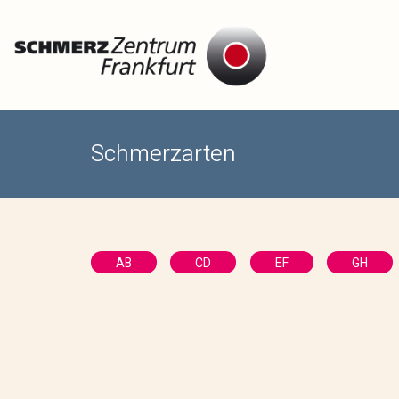
Schmerzarten
AB
CD
EF
GH