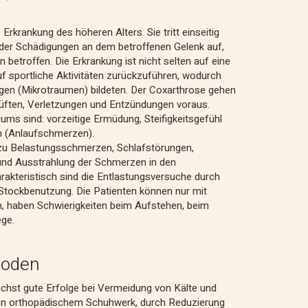
 Erkrankung des höheren Alters. Sie tritt einseitig
der Schädigungen an dem betroffenen Gelenk auf,
 betroffen. Die Erkrankung ist nicht selten auf eine
f sportliche Aktivitäten zurückzuführen, wodurch
ngen (Mikrotraumen) bildeten. Der Coxarthrose gehen
üften, Verletzungen und Entzündungen voraus.
ms sind: vorzeitige Ermüdung, Steifigkeitsgefühl
 (Anlaufschmerzen).
zu Belastungsschmerzen, Schlafstörungen,
und Ausstrahlung der Schmerzen in den
rakteristisch sind die Entlastungsversuche durch
Stockbenutzung. Die Patienten können nur mit
n, haben Schwierigkeiten beim Aufstehen, beim
ege.
hoden
nächst gute Erfolge bei Vermeidung von Kälte und
on orthopädischem Schuhwerk, durch Reduzierung