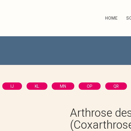
HOME
S
IJ
KL
MN
OP
QR
Arthrose de
(Coxarthros