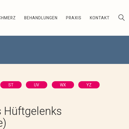
CHMERZ
BEHANDLUNGEN
PRAXIS
KONTAKT
ST
UV
WX
YZ
s Hüftgelenks
e)