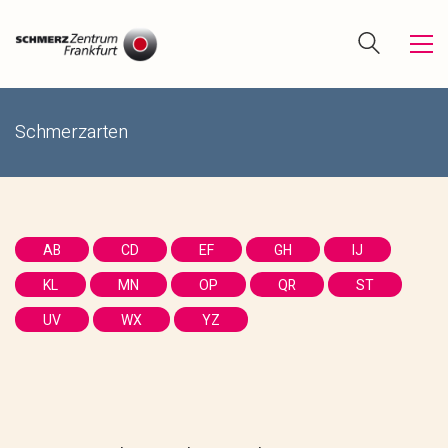
Schmerzarten
AB
CD
EF
GH
IJ
KL
MN
OP
QR
ST
UV
WX
YZ