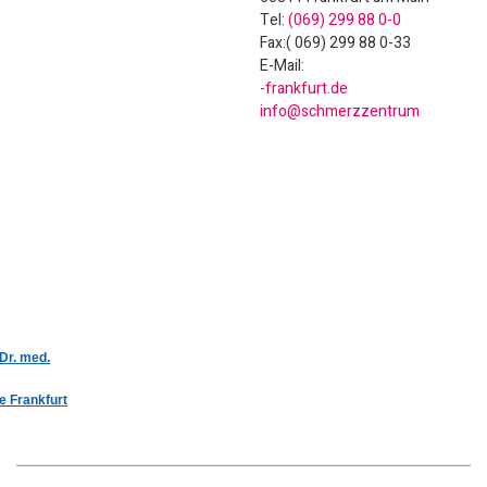
Tel:
(069) 299 88 0-0
Fax:( 069) 299 88 0-33
E-Mail:
ed.trufknarf-
murtnezzremhcs@ofni
 Dr. med.
e Frankfurt