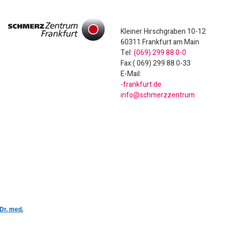
Kleiner Hirschgraben 10-12
60311 Frankfurt am Main
Tel:
(069) 299 88 0-0
Fax:( 069) 299 88 0-33
E-Mail:
ed.trufknarf-
murtnezzremhcs@ofni
 Dr. med.