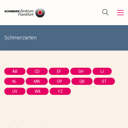
Schmerzarten
AB
CD
EF
GH
IJ
KL
MN
OP
QR
ST
UV
WX
YZ